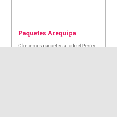
Paquetes Arequipa
Ofrecemos paquetes a todo el Perú y
vive emocionantes actividades al aire
libre en los hermosos paisajes de
Perú.
Aprender Más